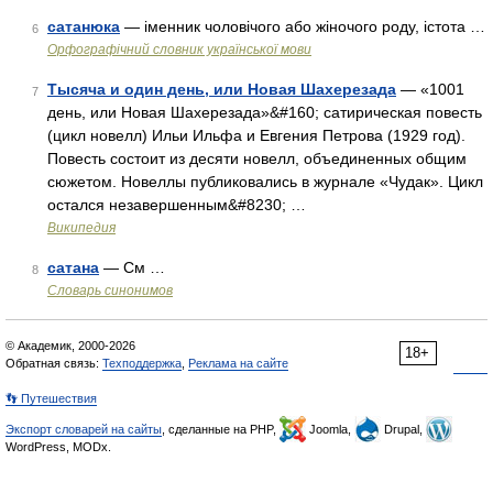
сатанюка
— іменник чоловічого або жіночого роду, істота …
6
Орфографічний словник української мови
Тысяча и один день, или Новая Шахерезада
— «1001
7
день, или Новая Шахерезада»&#160; сатирическая повесть
(цикл новелл) Ильи Ильфа и Евгения Петрова (1929 год).
Повесть состоит из десяти новелл, объединенных общим
сюжетом. Новеллы публиковались в журнале «Чудак». Цикл
остался незавершенным&#8230; …
Википедия
сатана
— См …
8
Словарь синонимов
© Академик, 2000-2026
18+
Обратная связь:
Техподдержка
,
Реклама на сайте
👣 Путешествия
Экспорт словарей на сайты
, сделанные на PHP,
Joomla,
Drupal,
WordPress, MODx.