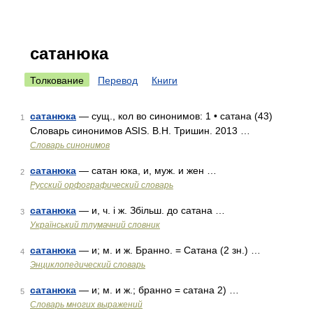
сатанюка
Толкование
Перевод
Книги
сатанюка
— сущ., кол во синонимов: 1 • сатана (43)
1
Словарь синонимов ASIS. В.Н. Тришин. 2013 …
Словарь синонимов
сатанюка
— сатан юка, и, муж. и жен …
2
Русский орфографический словарь
сатанюка
— и, ч. і ж. Збільш. до сатана …
3
Український тлумачний словник
сатанюка
— и; м. и ж. Бранно. = Сатана (2 зн.) …
4
Энциклопедический словарь
сатанюка
— и; м. и ж.; бранно = сатана 2) …
5
Словарь многих выражений